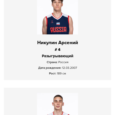
Никулин Арсений
# 4
Разыгрывающий
Страна:
Россия
Дата рождения:
12.03.2007
Рост:
189 см