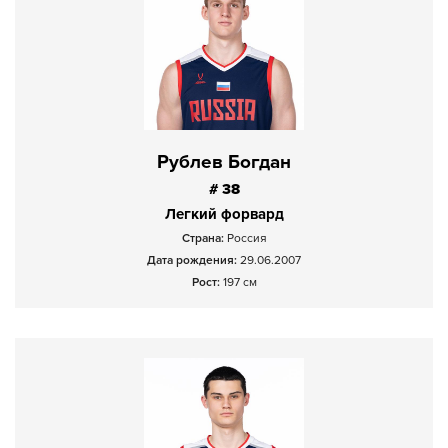
Рублев Богдан
# 38
Легкий форвард
Страна:
Россия
Дата рождения:
29.06.2007
Рост:
197 см