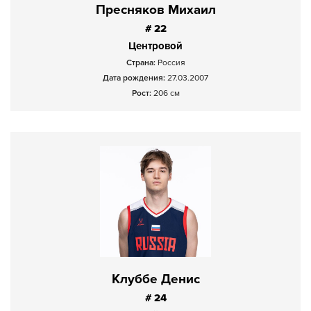
Пресняков Михаил
# 22
Центровой
Страна:
Россия
Дата рождения:
27.03.2007
Рост:
206 см
Клуббе Денис
# 24