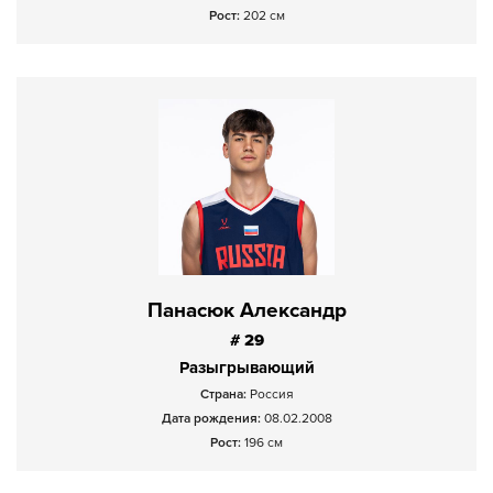
Рост:
202 см
Панасюк Александр
# 29
Разыгрывающий
Страна:
Россия
Дата рождения:
08.02.2008
Рост:
196 см