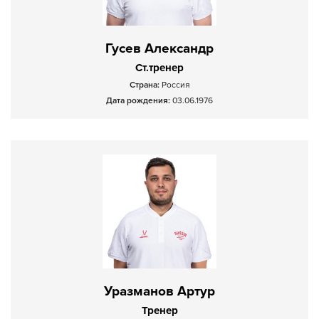
Гусев Александр
Ст.тренер
Страна:
Россия
Дата рождения:
03.06.1976
Уразманов Артур
Тренер