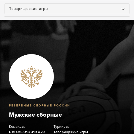
Товарищеские игры
РЕЗЕРВНЫЕ СБОРНЫЕ РОССИИ
Мужские сборные
Команды:
Турниры:
U15
U16
U18
U19
U20
Товарищеские игры