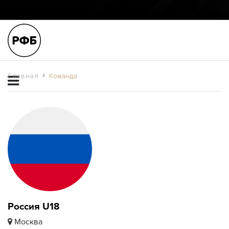
Главная
Команда
Россия U18
Москва