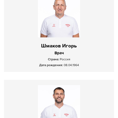
Шмаков Игорь
Врач
Страна:
Россия
Дата рождения:
08.04.1964