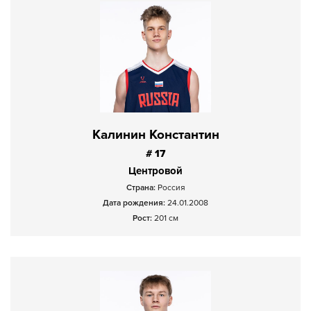
Калинин Константин
# 17
Центровой
Страна:
Россия
Дата рождения:
24.01.2008
Рост:
201 см