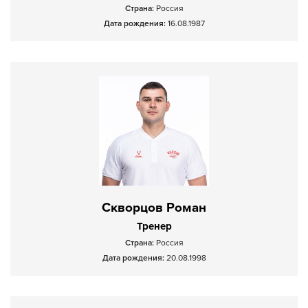
Страна:
Россия
Дата рождения:
16.08.1987
Скворцов Роман
Тренер
Страна:
Россия
Дата рождения:
20.08.1998