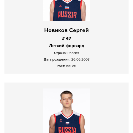
Новиков Сергей
# 47
Легкий форвард
Страна:
Россия
Дата рождения:
26.06.2008
Рост:
195 см