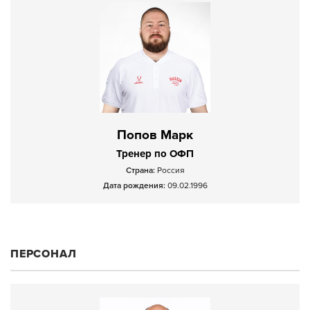
Попов Марк
Тренер по ОФП
Страна:
Россия
Дата рождения:
09.02.1996
ПЕРСОНАЛ